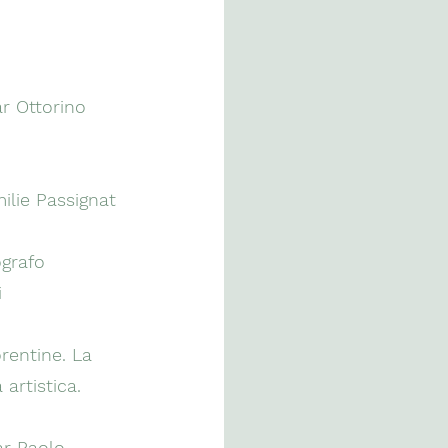
ar Ottorino
ilie Passignat
ografo
i
rentine. La
 artistica.
ar Paolo