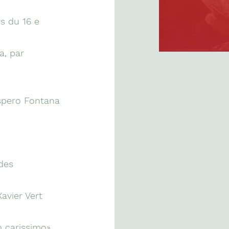
s du 16 e
a, par
ospero Fontana
des
Xavier Vert
o carissimo»,