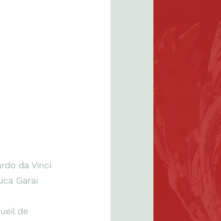
ardo da Vinci
uca Garai
ueil de