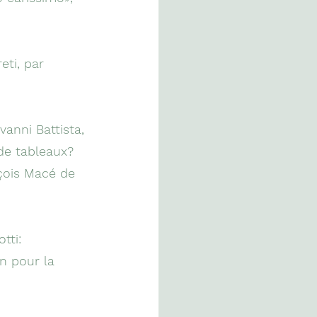
eti, par
ovanni Battista,
de tableaux?
çois Macé de
tti:
n pour la