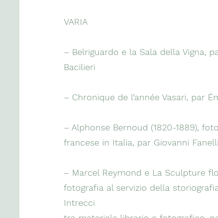
VARIA
– Belriguardo e la Sala della Vigna, p
Bacilieri
– Chronique de l’année Vasari, par Ém
– Alphonse Bernoud (1820-1889), fot
francese in Italia, par Giovanni Fanell
– Marcel Reymond e La Sculpture flo
fotografia al servizio della storiografia
Intrecci
tra materiale librario e fotografico, p