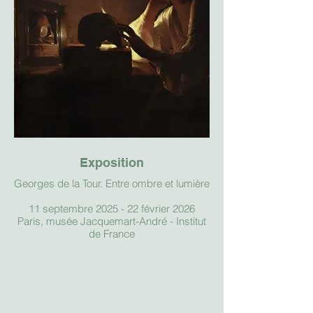
Exposition
Georges de la Tour. Entre ombre et lumière
11 septembre 2025 - 22 février 2026
Paris, musée Jacquemart-André - Institut
de France