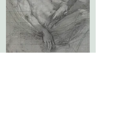
Exposition
Naissance et Renaissance
du dessin italien.
La collection du Museum Boijmans Van
Beuningen, Rotterdam
12 octobre - 12 janviers 2024
Paris, Fondation Custodia