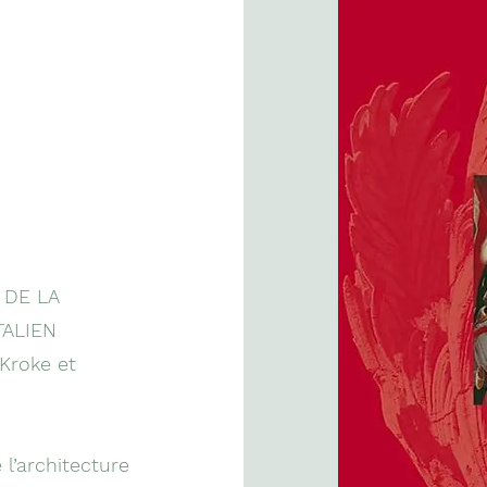
 DE LA
TALIEN
 Kroke et
 l’architecture