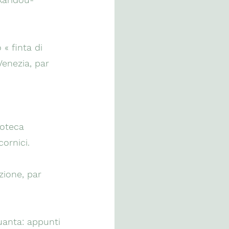
« finta di
Venezia, par
coteca
cornici.
zione, par
uanta: appunti