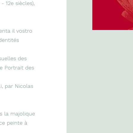
- 12e siècles),
nta il vostro
Identités
isuelles des
e Portrait des
, par Nicolas
s la majolique
ce peinte à