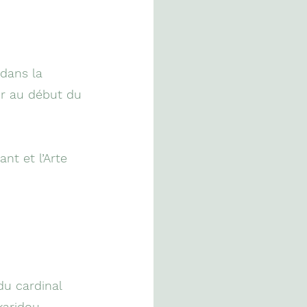
 dans la
ur au début du
nt et l’Arte
du cardinal
karidou-