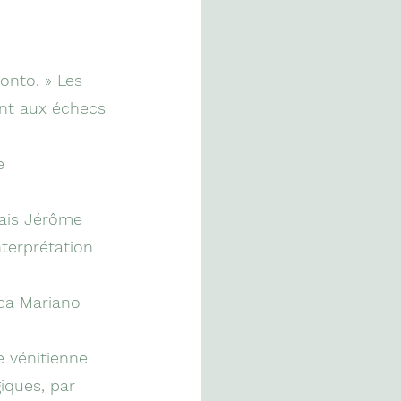
ronto. » Les
ant aux échecs
e
çais Jérôme
nterprétation
sca Mariano
ie vénitienne
iques, par