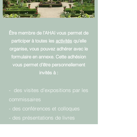
Être membre de l’AHAI vous permet de
participer à toutes les
activités
qu’elle
organise, vous pouvez adhérer avec le
formulaire en annexe. Cette adhésion
vous permet d’être personnellement
invités à :
- des visites d’expositions par les
commissaires
- des conférences et colloques
- des présentations de livres
récemment parus
- des voyages en France et en