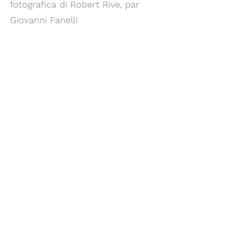
fotografica di Robert Rive, par
Giovanni Fanelli
- Da Bruxelles a Roma per
vedere e per imparare, par
Nicola Dacos Crifò
COMPTES RENDUS
BLOC-NOTES 2007, par Hélène
Sueur
Colloques, conférences,