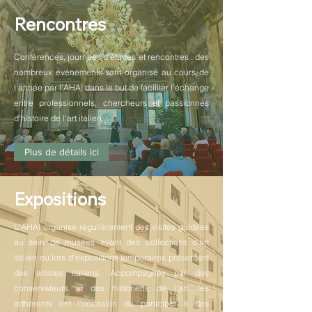
Rencontres
Conférences, journées d'études et rencontres : des
nombreux événements sont organisé au cours de
l'année par l'AHAI dans le but de faciliter l'échange
entre professionnels, chercheurs et passionnés
d'histoire de l'art italien.
Plus de détails ici
Expositions
L'AHAI organise régulièrement des visités guidées
au sein de musées ayant des collections d'art
italien ou lors d'expositions temporaires présentant
des artistes italiens. Accompagnés par des
conservateurs et des historiens de l'art, les
adhérents ont l'occasion de participer à des